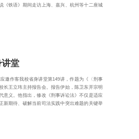
说《铁语》期间走访上海、嘉兴、杭州等十二座城
身讲堂
东应邀作客我校省身讲堂第149讲，作题为《〈刑事
校长王立玮主持报告会。报告伊始，陈卫东开宗明
代意义。他指出，修改《刑事诉讼法》不仅是适应
正新期待、破解当前司法实践中突出难题的关键举