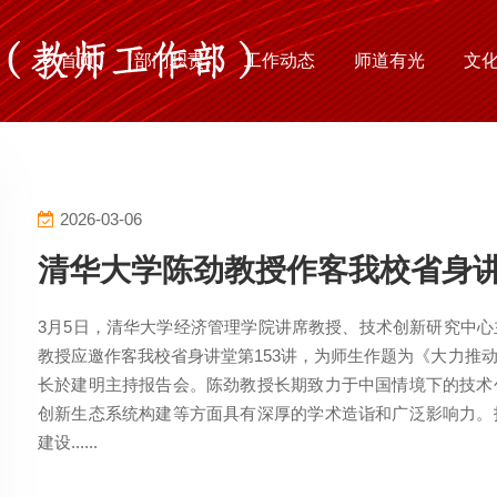
首页
部门职责
工作动态
师道有光
文
2026-03-06
清华大学陈劲教授作客我校省身
3月5日，清华大学经济管理学院讲席教授、技术创新研究中
教授应邀作客我校省身讲堂第153讲，为师生作题为《大力推
长於建明主持报告会。陈劲教授长期致力于中国情境下的技术
创新生态系统构建等方面具有深厚的学术造诣和广泛影响力。
建设......