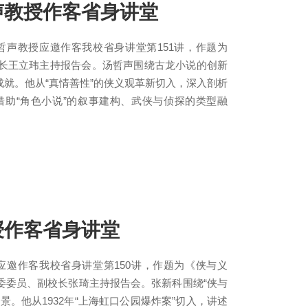
声教授作客省身讲堂
哲声教授应邀作客我校省身讲堂第151讲，作题为
长王立玮主持报告会。汤哲声围绕古龙小说的创新
就。他从“真情善性”的侠义观革新切入，深入剖析
助“角色小说”的叙事建构、武侠与侦探的类型融
授作客省身讲堂
应邀作客我校省身讲堂第150讲，作题为《侠与义
委委员、副校长张琦主持报告会。张新科围绕“侠与
。他从1932年“上海虹口公园爆炸案”切入，讲述