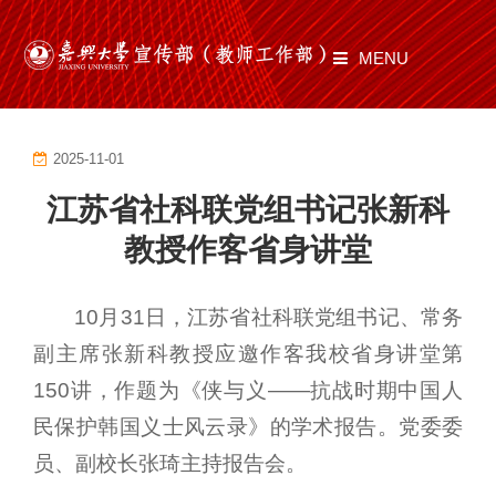
MENU
首页
2025-11-01
部门职责
江苏省社科联党组书记张新科
工作动态
教授作客省身讲堂
师道有光
10月31日，江苏省社科联党组书记、常务
文化建设
副主席张新科教授应邀作客我校省身讲堂第
通知公告
150讲，作题为《侠与义——抗战时期中国人
民保护韩国义士风云录》的学术报告。党委委
文件制度
员、副校长张琦主持报告会。
资料下载