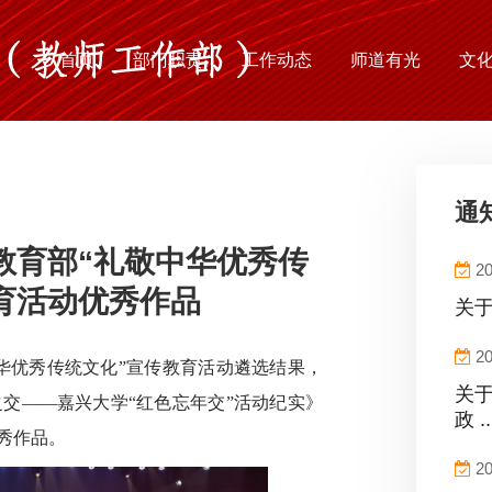
首页
部门职责
工作动态
师道有光
文
通
教育部“礼敬中华优秀传
20
育活动优秀作品
关于
20
中华优秀传统文化”宣传教育活动遴选结果，
关于
交——嘉兴大学“红色忘年交”活动纪实》
政 ..
秀作品。
20