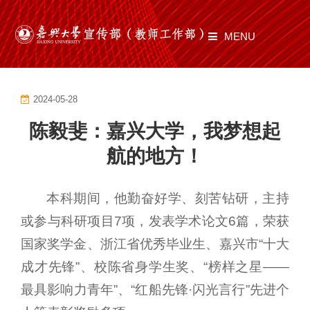
MENU
首页
2024-05-28
部门职责
陈毅斐：嘉兴大学，我梦想起
工作动态
航的地方！
师道有光
本科期间，他勤奋好学、刻苦钻研，主持
文化建设
或参与科研项目7项，发表学术论文6篇，荣获
通知公告
国家奖学金、浙江省优秀毕业生、嘉兴市“十大
成才先锋”、校陈省身学生奖、“榜样之星——
文件制度
最具影响力青年”、“红船先锋·闪光言行”先进个
资料下载